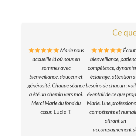
Ce que
Marie nous
Écout
accueille là où nous en
bienveillance, patien
sommes avec
compétence, dynamis
bienveillance, douceur et
éclairage, attention 
générosité. Chaque séance
besoins de chacun : voi
a été un chemin vers moi.
éventail de ce que pro
Merci Marie du fond du
Marie. Une professionn
cœur.
Lucie T.
compétente et humai
offrant un
accompagnement d