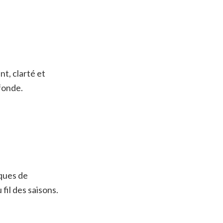
t, clarté et
fonde.
iques de
fil des saisons.