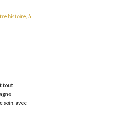
tre histoire, à
t tout
pagne
e soin, avec