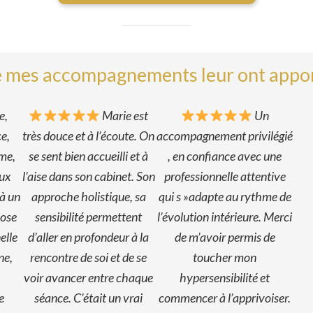
 mes accompagnements leur ont apport
e,
Marie est
Un
ce,
très douce et à l’écoute. On
accompagnement privilégié
me,
se sent bien accueilli et à
, en confiance avec une
aux
l’aise dans son cabinet. Son
professionnelle attentive
là un
approche holistique, sa
qui s »adapte au rythme de
pose
sensibilité permettent
l’évolution intérieure. Merci
elle
d’aller en profondeur à la
de m’avoir permis de
ne,
rencontre de soi et de se
toucher mon
voir avancer entre chaque
hypersensibilité et
e
séance. C’était un vrai
commencer à l’apprivoiser.