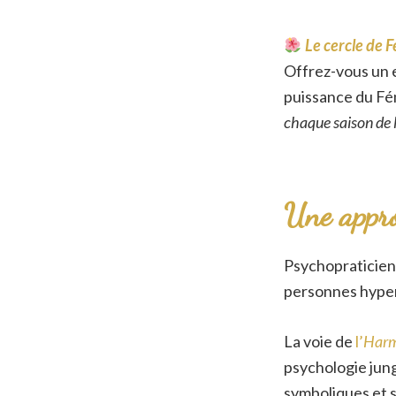
Le cercle de
Offrez-vous un e
puissance du Fém
chaque saison de 
Une approc
Psychopraticienn
personnes hypers
La voie de
l’
Harmo
psychologie jung
symboliques et s