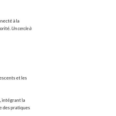
necté à la
orité.
Un cercle à
escents et les
, intégrant la
ue des pratiques