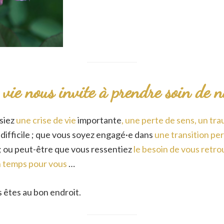
vie nous invite à prendre soin de 
siez
une crise de vie
importante
, une perte de sens, un t
é
difficile ; que vous soyez engagé·e dans
une transition pe
; ou peut-être que vous ressentiez
le besoin de vous retr
n temps
pour vous
…
 êtes au bon endroit.