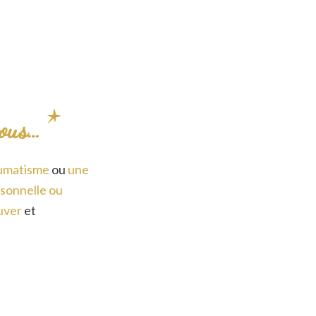
nous…
raumatisme
ou
une
rsonnelle ou
ouver
et