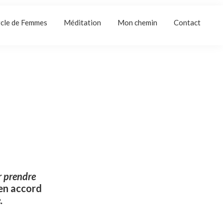
cle de Femmes
Méditation
Mon chemin
Contact
r prendre
en accord
.